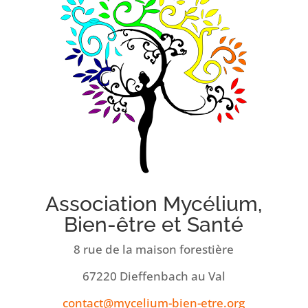
Association Mycélium,
Bien-être et Santé
8 rue de la maison forestière
67220 Dieffenbach au Val
atnoc
ym@tc
uilec
eib-m
rte-n
gro.e