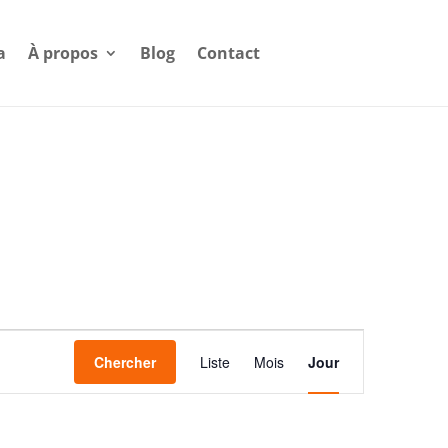
a
À propos
Blog
Contact
Navigation
Chercher
Liste
Mois
de
Jour
vues
Évènement