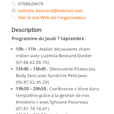
0768620676
ul
alimd
nseb_
h@dra
iamto
moc.l
Voir le site Web de l'organisateur
Description
Programme du Jeudi 7 Septembre :
10h – 11h
: Atelier découverte chant
indien
avec Ludmila Besnard-Dordet
(07.68.62.06.76)
15h45 – 16h45
: Découverte Pilates (ou
Body Zen)
avec Sandrine Petit-Jean
(06.87.52.45.29)
19h30 – 20h30
: Conférence « Vivre dans
l’empathie
grâce à la gestion de nos
émotions »
avec Sylviane Pouvreau
(07.81.74.16.61)