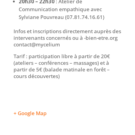
20h30 – 22h30
: Atelier de
Communication empathique
avec
Sylviane Pouvreau (07.81.74.16.61)
Infos et inscriptions directement auprès des
intervenants concernés ou à
eib-
rte-n
gro.e
atnoc
ym@tc
uilec
m
Tarif : participation libre à partir de 20€
(ateliers – conférences – massages) et à
partir de 5€ (balade matinale en forêt –
cours découvertes)
+ Google Map