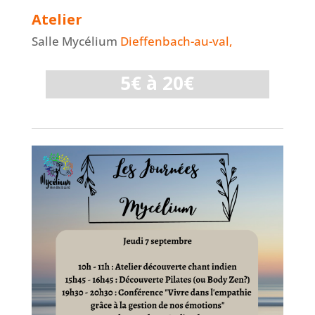
Atelier
Salle Mycélium
Dieffenbach-au-val,
5€ à 20€