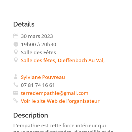
Détails
30 mars 2023
19h00 à 20h30
Salle des Fêtes
Salle des fêtes, Dieffenbach Au Val,
Sylviane Pouvreau
07 81 74 16 61
rret
pmede
eihta
iamg@
moc.l
Voir le site Web de l'organisateur
Description
L’empathie est cette force intérieur qui
nous permet d’entendre, d’accueillir et de