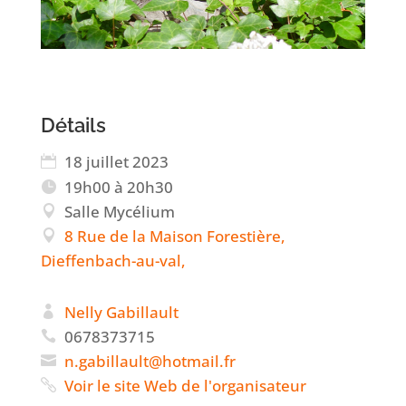
Détails
18 juillet 2023
19h00 à 20h30
Salle Mycélium
8 Rue de la Maison Forestière,
Dieffenbach-au-val,
Nelly Gabillault
0678373715
g.n
lliba
@tlua
amtoh
rf.li
Voir le site Web de l'organisateur