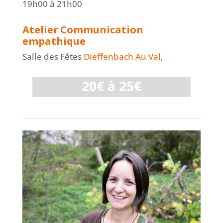
19h00
à 21h00
Atelier
Communication
empathique
Salle des Fêtes
Dieffenbach Au Val,
20€ à 25€