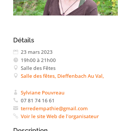
Détails
23 mars 2023
19h00 à 21h00
Salle des Fêtes
Salle des fêtes, Dieffenbach Au Val,
Sylviane Pouvreau
07 81 74 16 61
rret
pmede
eihta
iamg@
moc.l
Voir le site Web de l'organisateur
Description