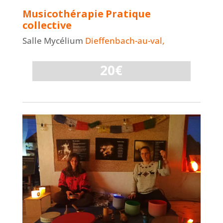
Musicothérapie
Pratique
collective
Salle Mycélium
Dieffenbach-au-val,
20€