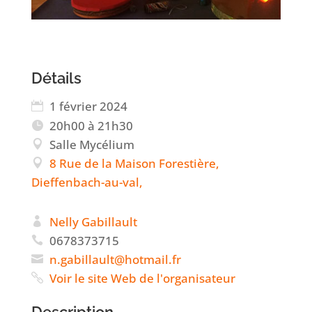
Détails
1 février 2024
20h00 à 21h30
Salle Mycélium
8 Rue de la Maison Forestière,
Dieffenbach-au-val,
Nelly Gabillault
0678373715
g.n
lliba
@tlua
amtoh
rf.li
Voir le site Web de l'organisateur
Description